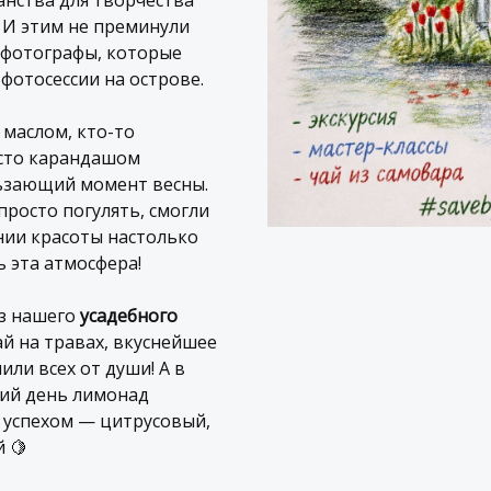
анства для творчества
. И этим не преминули
 фотографы, которые
фотосессии на острове.
 маслом, кто-то
осто карандашом
льзающий момент весны.
просто погулять, смогли
нии красоты настолько
ь эта атмосфера!
ез нашего
усадебного
й на травах, вкуснейшее
ли всех от души! А в
кий день лимонад
 успехом — цитрусовый,
 🍋