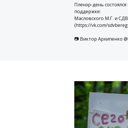
Пленэр-день состоялся
поддержке:
Масловского М.Г. и СДВ
(https://vk.com/sdvbereg
📷 Виктор Архипенко @