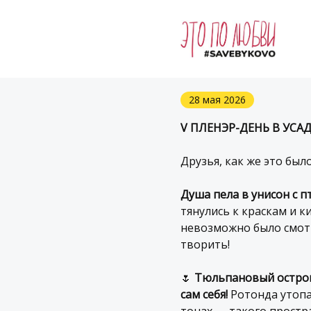
28 мая 2026
V ПЛЕНЭР-ДЕНЬ В УСА
Друзья, как же это был
Душа пела в унисон с 
тянулись к краскам и к
невозможно было смотр
творить!
🌷
Тюльпановый остров
сам себя!
Ротонда утоп