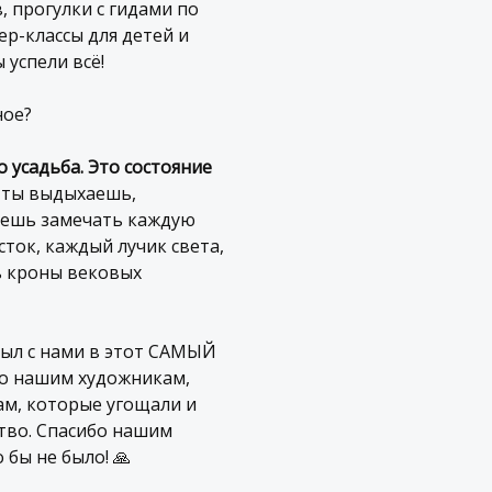
, прогулки с гидами по
ер-классы для детей и
 успели всё!
ное?
 усадьба. Это состояние
а ты выдыхаешь,
аешь замечать каждую
ток, каждый лучик света,
 кроны вековых
был с нами в этот САМЫЙ
о нашим художникам,
м, которые угощали и
тво. Спасибо нашим
 бы не было! 🙏