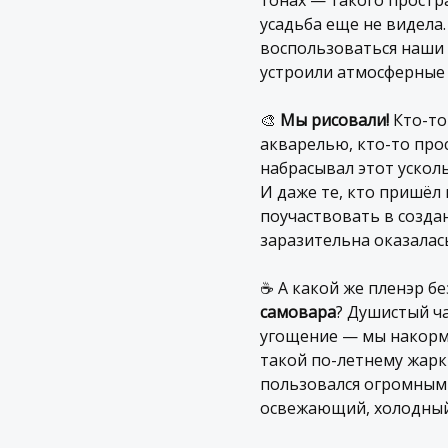
тонах — такого простр
усадьба еще не видела
воспользоваться наши
устроили атмосферные 
🎨
Мы рисовали!
Кто-то
акварелью, кто-то пр
набрасывал этот уско
И даже те, кто пришёл 
поучаствовать в созда
заразительна оказалас
☕️ А какой же пленэр б
самовара
? Душистый ча
угощение — мы накорми
такой по-летнему жар
пользовался огромным
освежающий, холодный