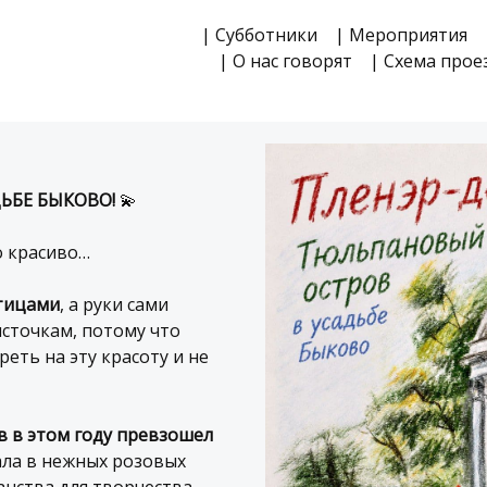
| Субботники
| Мероприятия
| О нас говорят
| Схема прое
ДЬБЕ БЫКОВО!
💫
о красиво…
птицами
, а руки сами
источкам, потому что
еть на эту красоту и не
 в этом году превзошел
ала в нежных розовых