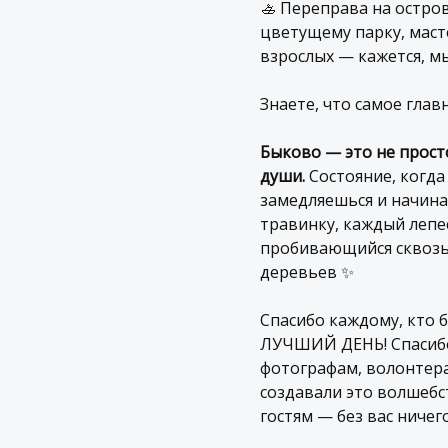
🚣 Переправа на остров
цветущему парку, маст
взрослых — кажется, мы
Знаете, что самое глав
Быково — это не просто
души.
Состояние, когд
замедляешься и начин
травинку, каждый лепес
пробивающийся сквозь
деревьев ✨
Спасибо каждому, кто 
ЛУЧШИЙ ДЕНЬ! Спасиб
фотографам, волонтера
создавали это волшебс
гостям — без вас ничего