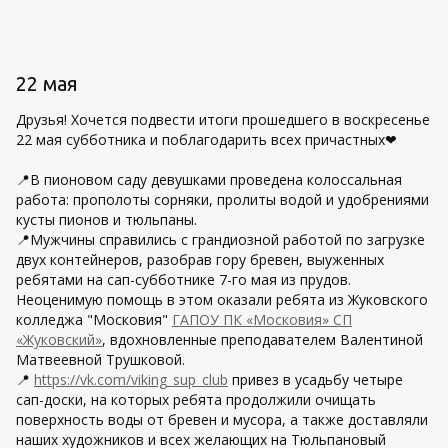
22 мая
Друзья! Хочется подвести итоги прошедшего в воскресенье
22 мая субботника и поблагодарить всех причастных❤
📍В пионовом саду девушками проведена колоссальная
работа: прополоты сорняки, пролиты водой и удобрениями
кусты пионов и тюльпаны.
📍Мужчины справились с грандиозной работой по загрузке
двух контейнеров, разобрав гору бревен, выуженных
ребятами на сап-субботнике 7-го мая из прудов.
Неоценимую помощь в этом оказали ребята из Жуковского
колледжа "Московия"
ГАПОУ ПК «Московия» СП
«Жуковский»
, вдохновленные преподавателем Валентиной
Матвеевной Трушковой.
📍
https://vk.com/viking_sup_club
привез в усадьбу четыре
сап-доски, на которых ребята продолжили очищать
поверхность воды от бревен и мусора, а также доставляли
наших художников и всех желающих на Тюльпановый