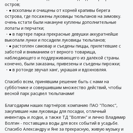
остров;
・● вскопаны и очищены от корней крапивы берега
острова, где посажены луковицы тюльпанов на зимовку.
очень кстати были накануне куплены дополнительные
лопаты и перчатки;
・● в партере парка прекрасные девушки аккуратнейше
выкопали лунки и посадили луковицы тюльпанов;
・● растоплен самовар и съедены пиццы, прилетевшие с
заботой и вниманием от верного товарища,
наблюдающего и поддерживающего из далёкой страны.
конечно, были заказаны, привезены и съедены пирожки;
・● в ротонде звучал ханг, украшая и вдохновляя.
Спасибо всем, принявшим решение быть с нами на
субботнике и совершившим множество действий, чтобы
весной парк расцвел тюльпанами!
Благодарим наших партнёров: компанию ПАО "Полюс",
закупившие нам луковицы для посадки, отличный
инвентарь и лодки, а также ТД "Волгин" и лично Владимир
Волгин - поставщика воды для всех событий в усадьбе.
Спасибо Александру и Яне за прекрасную, живую музыку и