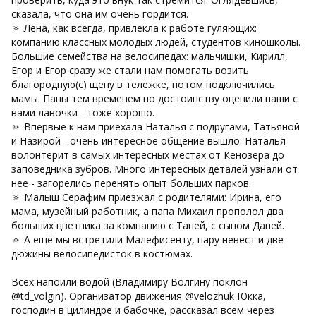
сказала, что она им очень гордится.
🔅 Лена, как всегда, привлекла к работе гуляющих:
компанию классных молодых людей, студентов киношколы.
Большие семейства на велосипедах: мальчишки, Кирилл,
Егор и Егор сразу же стали нам помогать возить
благородную(c) щепу в тележке, потом подключились
мамы. Папы тем временем по достоинству оценили наши с
вами лавочки - тоже хорошо.
🔅 Впервые к нам приехала Наталья с подругами, Татьяной
и Назирой - очень интересное общение вышло: Наталья
волонтёрит в самых интересных местах от Кенозера до
заповедника зубров. Много интересных деталей узнали от
нее - загорелись перенять опыт больших парков.
🔅 Малыш Серафим приезжал с родителями: Ирина, его
мама, музейный работник, а папа Михаил прополол два
больших цветника за компанию с Таней, с сыном Даней.
🔅 А ещё мы встретили Малефисенту, пару невест и две
дюжины велосипедисток в костюмах.
Всех напоили водой (Владимиру Волгину поклон
@td_volgin). Организатор движения @velozhuk Юкка,
господин в цилиндре и бабочке, рассказал всем через