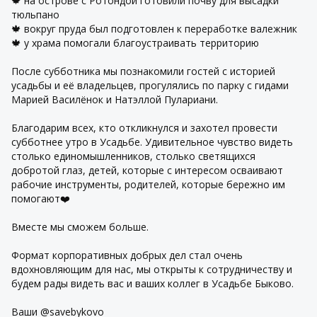
🍁 на острове с Ротондой готовили почву для высадки
тюльпано
🍁 вокруг пруда был подготовлен к переработке валежник
🍁 у храма помогали благоустраивать территорию
После субботника мы познакомили гостей с историей
усадьбы и её владельцев, прогулялись по парку с гидами
Марией Василёнок и Натэллой Пулариани.
Благодарим всех, кто откликнулся и захотел провести
субботнее утро в Усадьбе. Удивительное чувство видеть
столько единомышленников, столько светящихся
добротой глаз, детей, которые с интересом осваивают
рабочие инструменты, родителей, которые бережно им
помогают❤️
Вместе мы сможем больше.
Формат корпоративных добрых дел стал очень
вдохновляющим для нас, мы открыты к сотрудничеству и
будем рады видеть вас и ваших коллег в Усадьбе Быково.
Ваши @savebykovo