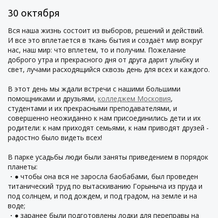
30 октября
Вся наша жизнь состоит из выборов, решений и действий.
И все это вплетается в ткань бытия и создаёт мир вокруг
нас, наш мир: что вплетем, то и получим. Пожелание
доброго утра и прекрасного дня от друга дарит улыбку и
свет, лучами расходящийся сквозь день для всех и каждого.
В этот день мы ждали встречи с нашими большими
помощниками и друзьями,
колледжем Московия
,
студентами и их прекрасными преподавателями, и
совершенно неожиданно к нам присоединились дети и их
родители: к нам приходят семьями, к нам приводят друзей -
радостно было видеть всех!
В парке усадьбы люди были заняты приведением в порядок
планеты:
・● чтобы она вся не заросла баобабами, был проведен
титанический труд по вытаскиванию Горыныча из пруда и
под солнцем, и под дождем, и под градом, на земле и на
воде;
・● заранее были подготовлены лодки для переправы на