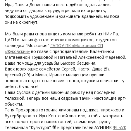
Ира, Таня и Денис нашли шесть дубков вдоль аллеи,
ведущей от дворца к пруду, и решили их оградить,
подкормить удобрением и ухаживать вдальнейшем пока
они не окрепнут.
Мы были рады снова видеть компанию ребят из НИИПа,
ЦАГИ и наших фантастических помощников, студентов
колледжа "Московия"
ГАПОУ ПК «Московия» СП
«Жуковский»
во главе с преподавателями Валентиной
Матвеевной Трушковой и Натальей Алексеевной Фадеевой.
Ваша помощь для усадьбы Быково бесценна.
Вдохновляющие семейства Сергей, Настя, Даша (5),
Арсений (2.9) и Миша, Ирина с младенцем пришли
полностью подготовленными: топор, шкурки и перчатки - у
ребят, было все!
Паша Суслов с детьми закончил работу над последней
тележкой. Теперь все наши садовые тачки - настоящие арт-
обьекты.
Таня Прохорова готовила лимонады под джаз, пирожков и
бутербродов от Иры Коптевой хватило, чтобы накормить
всех: волонтеров и наших гостей, съемочную группу
телеканала "Культура" 🎥 и представителей АУИПИК
ФГБУК