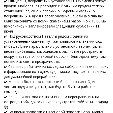
✔️ Ошкурены, покрашены и установлены 3 скамейки вокруг
прудов. Любоваться ротондой и большим прудом теперь
стало удобнее; еще 2 лавочки ошкурены и частично
покрашены. У Андрея Наполеоновича Забелина в планах
было закончить со всеми скамейками разом, но к 18.00 мы
взмолились и запланировали следующий субботник 11
июня.
✔️ Под руководством Нателлы рядом с одной из
установленных скамеек тут же появился маленький сад.
✔️ Саша Лукин параллельно с установкой лавочек, увлек
вновь прибывших помощников к расчистке пространств
вокруг партера от кленовой поросли, благодаря чему там
появились свет и прозрачность.
✔️ Степан с ребятами из колледжа собирали ветки по парку
и формировали их в одну, куда сможет подъехать техника
для дальнейшей переработки.
✔️ Марат в болотных сапогах (и без) - это сила! Один
чистил пруд и результат, как буд-то бы там работала
команда.
✔️ Эльза Сиплатова с сыном Игорем переправились на
остров, чтобы докосить крапиву (третий субботник подряд
☝️)
✔️ Во время прополки от кленовой поросли Вера, Марья,